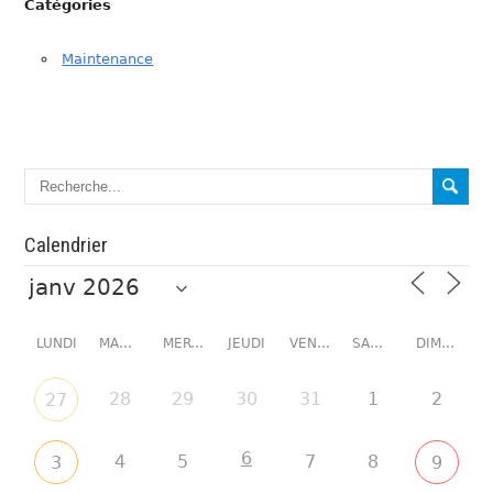
Catégories
Maintenance
Calendrier
LUNDI
MARDI
MERCREDI
JEUDI
VENDREDI
SAMEDI
DIMANCHE
28
29
30
31
1
2
27
6
4
5
7
8
3
9