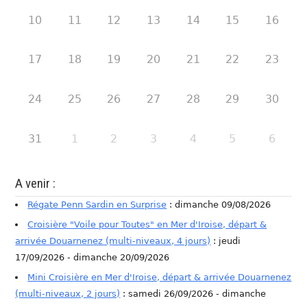
10
11
12
13
14
15
16
17
18
19
20
21
22
23
24
25
26
27
28
29
30
31
1
2
3
4
5
6
A venir :
Régate Penn Sardin en Surprise
: dimanche 09/08/2026
Croisière "Voile pour Toutes" en Mer d'Iroise, départ &
arrivée Douarnenez (multi-niveaux, 4 jours)
: jeudi
17/09/2026 - dimanche 20/09/2026
Mini Croisière en Mer d'Iroise, départ & arrivée Douarnenez
(multi-niveaux, 2 jours)
: samedi 26/09/2026 - dimanche