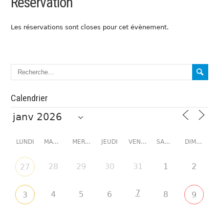
Réservation
Les réservations sont closes pour cet évènement.
Calendrier
LUNDI
MARDI
MERCREDI
JEUDI
VENDREDI
SAMEDI
DIMANCHE
28
29
30
31
1
2
27
7
4
5
6
8
3
9