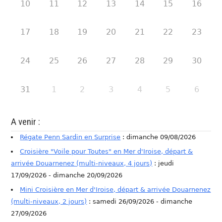
10
11
12
13
14
15
16
17
18
19
20
21
22
23
24
25
26
27
28
29
30
31
1
2
3
4
5
6
A venir :
Régate Penn Sardin en Surprise
: dimanche 09/08/2026
Croisière "Voile pour Toutes" en Mer d'Iroise, départ &
arrivée Douarnenez (multi-niveaux, 4 jours)
: jeudi
17/09/2026 - dimanche 20/09/2026
Mini Croisière en Mer d'Iroise, départ & arrivée Douarnenez
(multi-niveaux, 2 jours)
: samedi 26/09/2026 - dimanche
27/09/2026