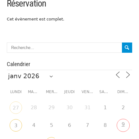
Réservation
Cet évènement est complet.
Calendrier
LUNDI
MARDI
MERCREDI
JEUDI
VENDREDI
SAMEDI
DIMANCHE
28
29
30
31
1
2
27
9
4
5
6
7
8
3