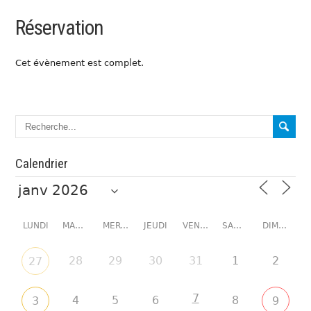
Réservation
Cet évènement est complet.
Calendrier
LUNDI
MARDI
MERCREDI
JEUDI
VENDREDI
SAMEDI
DIMANCHE
28
29
30
31
1
2
27
7
4
5
6
8
3
9