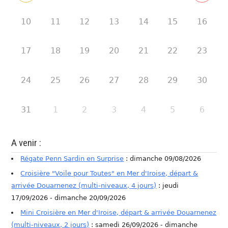
10
11
12
13
14
15
16
17
18
19
20
21
22
23
24
25
26
27
28
29
30
31
1
2
3
4
5
6
A venir :
Régate Penn Sardin en Surprise
: dimanche 09/08/2026
Croisière "Voile pour Toutes" en Mer d'Iroise, départ &
arrivée Douarnenez (multi-niveaux, 4 jours)
: jeudi
17/09/2026 - dimanche 20/09/2026
Mini Croisière en Mer d'Iroise, départ & arrivée Douarnenez
(multi-niveaux, 2 jours)
: samedi 26/09/2026 - dimanche