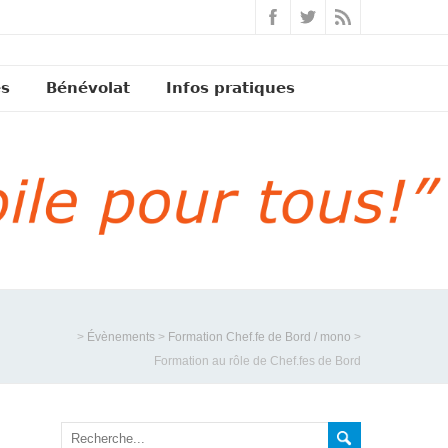
és
Bénévolat
Infos pratiques
>
Évènements
>
Formation Chef.fe de Bord / mono
>
Formation au rôle de Chef.fes de Bord