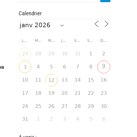
Calendrier
LUNDI
MARDI
MERCREDI
JEUDI
VENDREDI
SAMEDI
DIMANCHE
28
29
30
31
1
2
27
9
4
5
6
7
8
3
DB
10
11
13
14
15
16
12
17
18
19
20
21
22
23
24
25
26
27
28
29
30
31
1
2
3
4
5
6