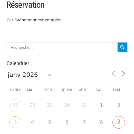
Réservation
Cet évènement est complet.
Calendrier
LUNDI
MARDI
MERCREDI
JEUDI
VENDREDI
SAMEDI
DIMANCHE
28
29
30
31
1
2
27
9
4
5
6
7
8
3