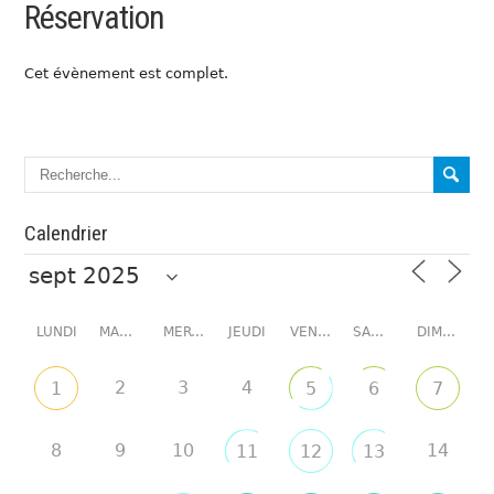
Réservation
Cet évènement est complet.
Calendrier
LUNDI
MARDI
MERCREDI
JEUDI
VENDREDI
SAMEDI
DIMANCHE
2
3
4
1
5
6
7
8
9
10
14
11
12
13