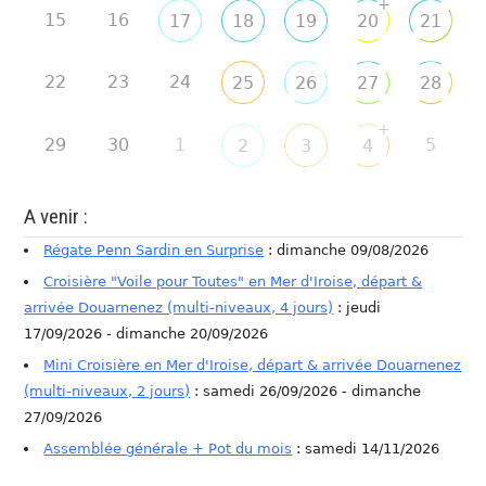
+
15
16
17
18
19
20
21
22
23
24
25
26
27
28
+
29
30
1
5
2
3
4
A venir :
Régate Penn Sardin en Surprise
: dimanche 09/08/2026
Croisière "Voile pour Toutes" en Mer d'Iroise, départ &
arrivée Douarnenez (multi-niveaux, 4 jours)
: jeudi
17/09/2026 - dimanche 20/09/2026
Mini Croisière en Mer d'Iroise, départ & arrivée Douarnenez
(multi-niveaux, 2 jours)
: samedi 26/09/2026 - dimanche
27/09/2026
Assemblée générale + Pot du mois
: samedi 14/11/2026