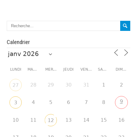
Calendrier
LUNDI
MARDI
MERCREDI
JEUDI
VENDREDI
SAMEDI
DIMANCHE
28
29
30
31
1
2
27
9
4
5
6
7
8
3
10
11
13
14
15
16
12