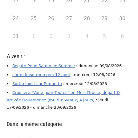
17
18
19
20
21
22
23
24
25
26
27
28
29
30
31
1
2
3
4
5
6
A venir :
Régate Penn Sardin en Surprise
: dimanche 09/08/2026
sortie loisir mercredi 12 aout
: mercredi 12/08/2026
Sortie loisir sur Pirouette
: mercredi 12/08/2026
Croisière "Voile pour Toutes" en Mer d'Iroise, départ &
arrivée Douarnenez (multi-niveaux, 4 jours)
: jeudi
17/09/2026 - dimanche 20/09/2026
Dans la même catégorie