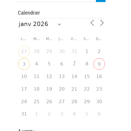
Calendrier
LUNDI
MARDI
MERCREDI
JEUDI
VENDREDI
SAMEDI
DIMANCHE
28
29
30
31
1
2
27
7
4
5
6
8
3
9
10
11
12
13
14
15
16
17
18
19
20
21
22
23
24
25
26
27
28
29
30
31
1
2
3
4
5
6