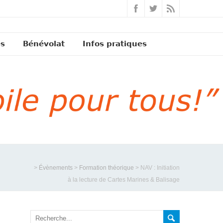
és
Bénévolat
Infos pratiques
>
Évènements
>
Formation théorique
>
NAV : Initiation
à la lecture de Cartes Marines & Balisage