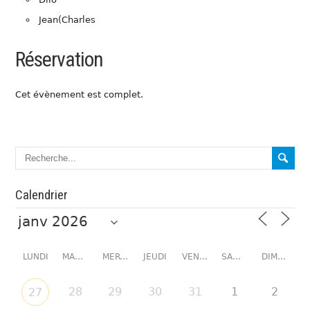
Jean(Charles
Réservation
Cet évènement est complet.
Calendrier
LUNDI
MARDI
MERCREDI
JEUDI
VENDREDI
SAMEDI
DIMANCHE
28
29
30
31
1
2
27