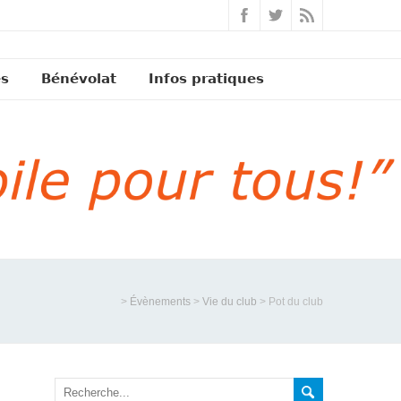
és
Bénévolat
Infos pratiques
>
Évènements
>
Vie du club
>
Pot du club