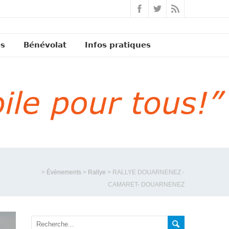
és
Bénévolat
Infos pratiques
>
Évènements
>
Rallye
>
RALLYE DOUARNENEZ -
CAMARET- DOUARNENEZ