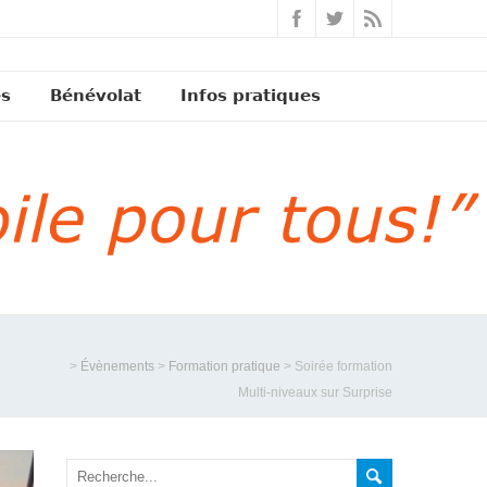
és
Bénévolat
Infos pratiques
>
Évènements
>
Formation pratique
>
Soirée formation
Multi-niveaux sur Surprise