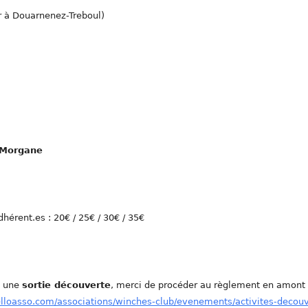
r à Douarnenez-Treboul)
Morgane
dhérent.es : 20€ / 25€ / 30€ / 35€
e une
sortie découverte
, merci de procéder au règlement en amont
elloasso.com/associations/winches-club/evenements/activites-decou