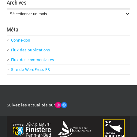
Archives
Archives
Méta
Connexion
Flux des publications
Flux des commentaires
Site de WordPress-FR
Winches Club Officiel
Facebook
Suivez les actualités sur