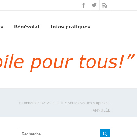
és
Bénévolat
Infos pratiques
>
Évènements
>
Voile loisir
>
Sortie avec les surprises -
ANNULÉE