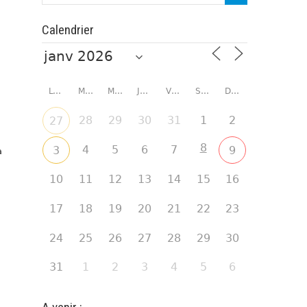
Calendrier
LUNDI
MARDI
MERCREDI
JEUDI
VENDREDI
SAMEDI
DIMANCHE
28
29
30
31
1
2
27
8
4
5
6
7
3
9
a
10
11
12
13
14
15
16
17
18
19
20
21
22
23
24
25
26
27
28
29
30
31
1
2
3
4
5
6