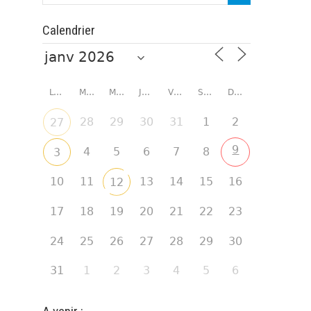
Calendrier
LUNDI
MARDI
MERCREDI
JEUDI
VENDREDI
SAMEDI
DIMANCHE
28
29
30
31
1
2
27
9
4
5
6
7
8
3
10
11
13
14
15
16
12
17
18
19
20
21
22
23
24
25
26
27
28
29
30
31
1
2
3
4
5
6