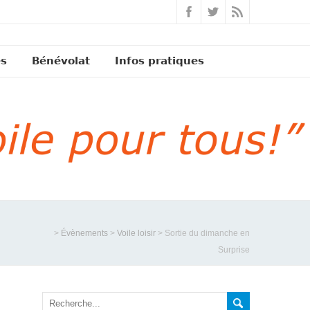
és
Bénévolat
Infos pratiques
>
Évènements
>
Voile loisir
>
Sortie du dimanche en
Surprise