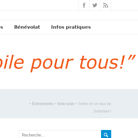
és
Bénévolat
Infos pratiques
>
Évènements
>
Voile loisir
>
Sortie en un duo de
Surprises !