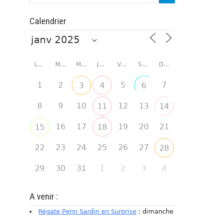
Calendrier
LUNDI
MARDI
MERCREDI
JEUDI
VENDREDI
SAMEDI
DIMANCHE
1
2
5
7
3
4
6
8
9
10
12
13
11
14
16
17
19
20
21
15
18
22
23
24
25
26
27
28
29
30
31
1
2
3
4
A venir :
Régate Penn Sardin en Surprise
: dimanche