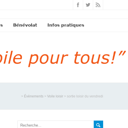
és
Bénévolat
Infos pratiques
>
Évènements
>
Voile loisir
>
sortie loisir du vendredi