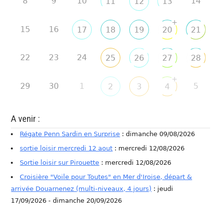
8
9
10
14
11
12
13
+
15
16
17
18
19
20
21
22
23
24
25
26
27
28
+
29
30
1
5
2
3
4
A venir :
Régate Penn Sardin en Surprise
: dimanche 09/08/2026
sortie loisir mercredi 12 aout
: mercredi 12/08/2026
Sortie loisir sur Pirouette
: mercredi 12/08/2026
Croisière "Voile pour Toutes" en Mer d'Iroise, départ &
arrivée Douarnenez (multi-niveaux, 4 jours)
: jeudi
17/09/2026 - dimanche 20/09/2026