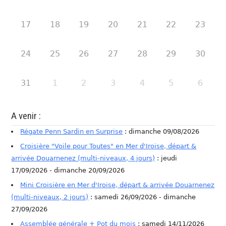
17
18
19
20
21
22
23
24
25
26
27
28
29
30
31
1
2
3
4
5
6
A venir :
Régate Penn Sardin en Surprise
: dimanche 09/08/2026
Croisière "Voile pour Toutes" en Mer d'Iroise, départ &
arrivée Douarnenez (multi-niveaux, 4 jours)
: jeudi
17/09/2026 - dimanche 20/09/2026
Mini Croisière en Mer d'Iroise, départ & arrivée Douarnenez
(multi-niveaux, 2 jours)
: samedi 26/09/2026 - dimanche
27/09/2026
Assemblée générale + Pot du mois
: samedi 14/11/2026