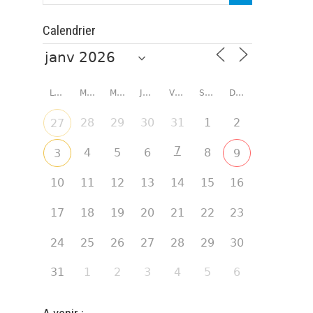
Calendrier
LUNDI
MARDI
MERCREDI
JEUDI
VENDREDI
SAMEDI
DIMANCHE
28
29
30
31
1
2
27
7
4
5
6
8
3
9
10
11
12
13
14
15
16
17
18
19
20
21
22
23
24
25
26
27
28
29
30
31
1
2
3
4
5
6