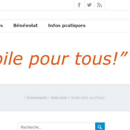
és
Bénévolat
Infos pratiques
>
Évènements
>
Voile loisir
>
Sortie loisir sur Diego