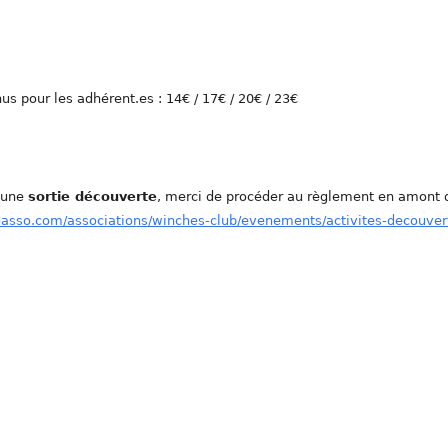
nus pour les adhérent.es : 14€ / 17€ / 20€ / 23€
e une
sortie découverte
, merci de procéder au règlement en amont 
oasso.com/associations/winches-club/evenements/activites-decouver