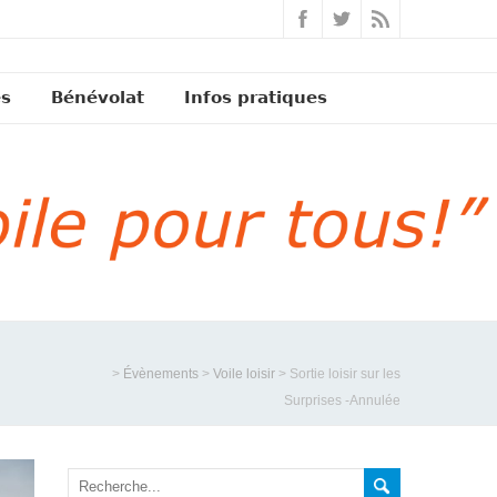
és
Bénévolat
Infos pratiques
>
Évènements
>
Voile loisir
>
Sortie loisir sur les
Surprises -Annulée