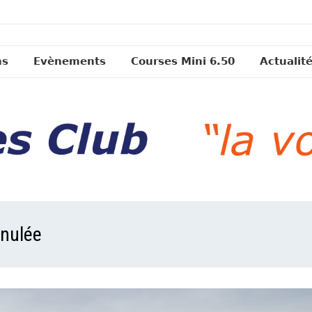
ns
Evènements
Courses Mini 6.50
Actualit
nnulée