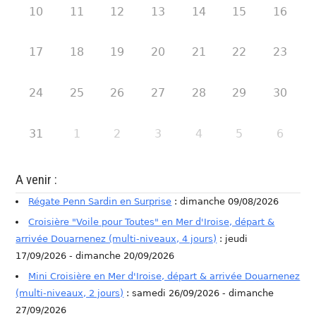
10
11
12
13
14
15
16
17
18
19
20
21
22
23
24
25
26
27
28
29
30
31
1
2
3
4
5
6
A venir :
Régate Penn Sardin en Surprise
: dimanche 09/08/2026
Croisière "Voile pour Toutes" en Mer d'Iroise, départ &
arrivée Douarnenez (multi-niveaux, 4 jours)
: jeudi
17/09/2026 - dimanche 20/09/2026
Mini Croisière en Mer d'Iroise, départ & arrivée Douarnenez
(multi-niveaux, 2 jours)
: samedi 26/09/2026 - dimanche
27/09/2026