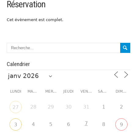
Réservation
Cet évènement est complet.
Calendrier
LUNDI
MARDI
MERCREDI
JEUDI
VENDREDI
SAMEDI
DIMANCHE
28
29
30
31
1
2
27
7
4
5
6
8
3
9