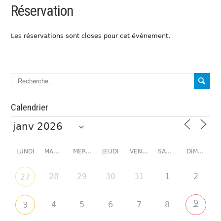
Réservation
Les réservations sont closes pour cet évènement.
Calendrier
LUNDI
MARDI
MERCREDI
JEUDI
VENDREDI
SAMEDI
DIMANCHE
28
29
30
31
1
2
27
9
4
5
6
7
8
3