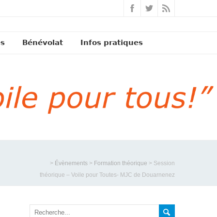
és
Bénévolat
Infos pratiques
>
Évènements
>
Formation théorique
>
Session
théorique – Voile pour Toutes- MJC de Douarnenez