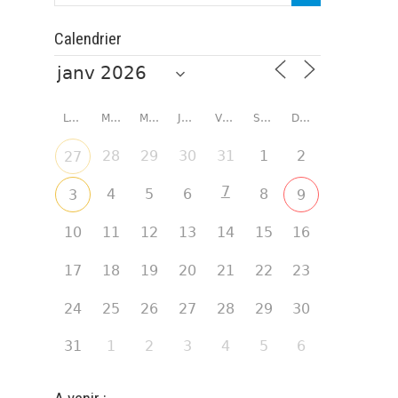
Calendrier
LUNDI
MARDI
MERCREDI
JEUDI
VENDREDI
SAMEDI
DIMANCHE
28
29
30
31
1
2
27
7
4
5
6
8
3
9
10
11
12
13
14
15
16
17
18
19
20
21
22
23
24
25
26
27
28
29
30
31
1
2
3
4
5
6