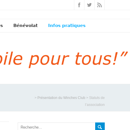
és
Bénévolat
Infos pratiques
>
Présentation du Winches Club
>
Statuts de
l’association