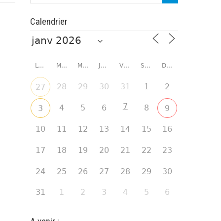
Calendrier
LUNDI
MARDI
MERCREDI
JEUDI
VENDREDI
SAMEDI
DIMANCHE
28
29
30
31
1
2
27
7
4
5
6
8
3
9
10
11
12
13
14
15
16
17
18
19
20
21
22
23
24
25
26
27
28
29
30
31
1
2
3
4
5
6