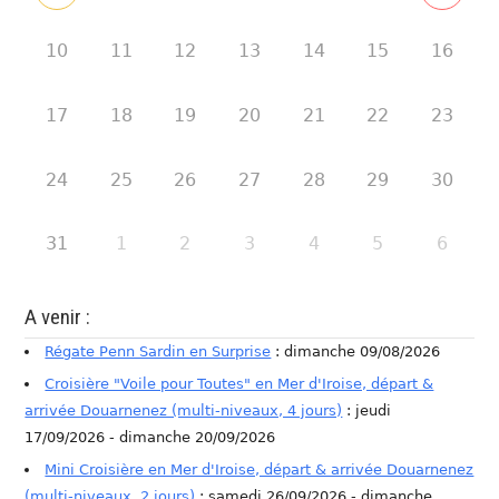
10
11
12
13
14
15
16
17
18
19
20
21
22
23
24
25
26
27
28
29
30
31
1
2
3
4
5
6
A venir :
Régate Penn Sardin en Surprise
: dimanche 09/08/2026
Croisière "Voile pour Toutes" en Mer d'Iroise, départ &
arrivée Douarnenez (multi-niveaux, 4 jours)
: jeudi
17/09/2026 - dimanche 20/09/2026
Mini Croisière en Mer d'Iroise, départ & arrivée Douarnenez
(multi-niveaux, 2 jours)
: samedi 26/09/2026 - dimanche