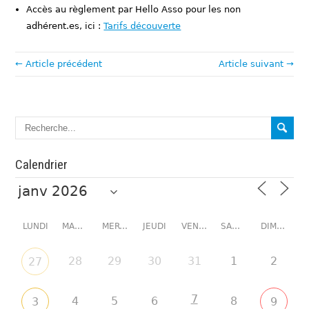
Accès au règlement par Hello Asso pour les non
adhérent.es, ici :
Tarifs découverte
← Article précédent
Article suivant →
Calendrier
LUNDI
MARDI
MERCREDI
JEUDI
VENDREDI
SAMEDI
DIMANCHE
28
29
30
31
1
2
27
7
4
5
6
8
3
9