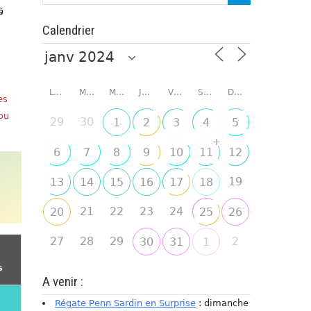
à
Calendrier
LUNDI
MARDI
MERCREDI
JEUDI
VENDREDI
SAMEDI
DIMANCHE
es
 ou
29
30
1
2
3
4
5
+
6
7
8
9
10
11
12
19
13
14
15
16
17
18
21
22
23
24
20
25
26
27
28
29
2
30
31
1
s
A venir :
Régate Penn Sardin en Surprise
: dimanche