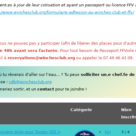
nt.es à jour de leur cotisation et ayant un passeport ou licence FFV 
://www.winchesclub.org/formulaire-adhesion-au-winches-club-et-ffv/
us ne pouvez pas y participer (afin de libérer des places pour d’autr
e 48h avant sera facturée
. Pour tout besoin de Passeport FFVoile
il à
reservations@winchesclub.org
ou appeler le 07 49 46 43 09.
tu rêverais d’aller sur l’eau… ? Tu peux
solliciter un.e chef.fe de
sse :
cdb@winchesclub.org
eriez sortir, et un
contact
pour te joindre !
Catégorie
Nbre
inscrit
oisière Voile pour Toutes (DZ >
For
3 / 4