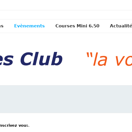
ns
Evènements
Courses Mini 6.50
Actualit
inscrivez vou
s.