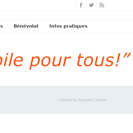
és
Bénévolat
Infos pratiques
> Articles by: François Calonne