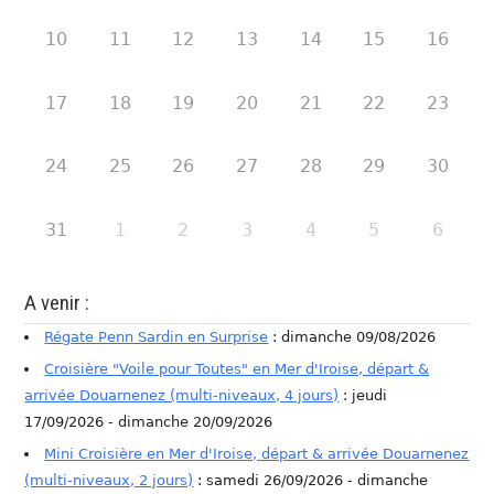
10
11
12
13
14
15
16
17
18
19
20
21
22
23
24
25
26
27
28
29
30
31
1
2
3
4
5
6
A venir :
Régate Penn Sardin en Surprise
: dimanche 09/08/2026
Croisière "Voile pour Toutes" en Mer d'Iroise, départ &
arrivée Douarnenez (multi-niveaux, 4 jours)
: jeudi
17/09/2026 - dimanche 20/09/2026
Mini Croisière en Mer d'Iroise, départ & arrivée Douarnenez
(multi-niveaux, 2 jours)
: samedi 26/09/2026 - dimanche