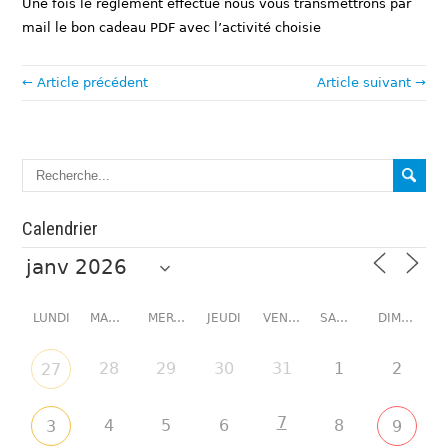
Une fois le règlement effectué nous vous transmettrons par
mail le bon cadeau PDF avec l’activité choisie
← Article précédent
Article suivant →
Calendrier
LUNDI
MARDI
MERCREDI
JEUDI
VENDREDI
SAMEDI
DIMANCHE
28
29
30
31
1
2
27
7
4
5
6
8
3
9