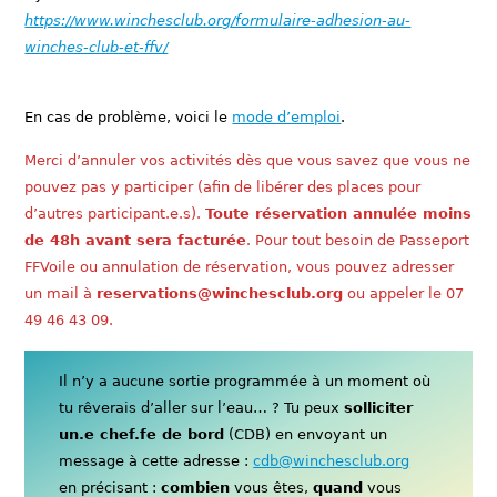
https://www.winchesclub.org/formulaire-adhesion-au-
winches-club-et-ffv/
En cas de problème, voici le
mode d’emploi
.
Merci d’annuler vos activités dès que vous savez que vous ne
pouvez pas y participer (afin de libérer des places pour
d’autres participant.e.s).
Toute réservation annulée moins
de 48h avant sera facturée
. Pour tout besoin de Passeport
FFVoile ou annulation de réservation, vous pouvez adresser
un mail à
reservations@winchesclub.org
ou appeler le 07
49 46 43 09.
Il n’y a aucune sortie programmée à un moment où
tu rêverais d’aller sur l’eau… ? Tu peux
solliciter
un.e chef.fe de bord
(CDB) en envoyant un
message à cette adresse :
cdb@winchesclub.org
en précisant :
combien
vous êtes,
quand
vous