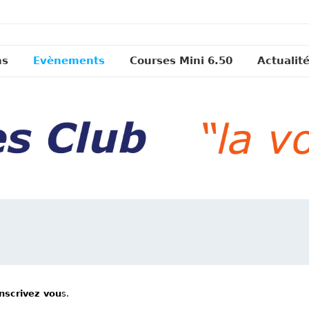
ns
Evènements
Courses Mini 6.50
Actualit
inscrivez vou
s.