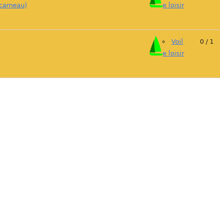
carneau)
e loisir
Voil
0 / 1
e loisir