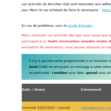
Les activités du Winches club sont réservées aux adhére
jour. Merci le cas échéant de faire le nécessaire :
https
En cas de problème, voici le
mode d’emploi
.
Merci d’annuler vos activités dès que vous savez que vo
participant.e.s).
Toute réservation annulée moins d
annulation de réservation, vous pouvez adresser un ma
Il n’y a aucune sortie programmée à un moment où 
bord
(CDB) en envoyant un message à cette adre
en précisant :
combien
vous êtes,
quand
vous aim
Date / Heure
Évènement
mercredi 02/07/2025 - samedi
Croisière Loisir : 