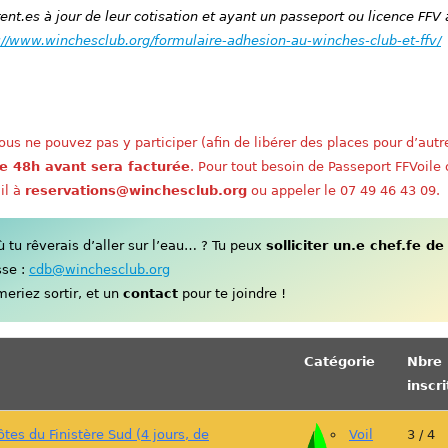
nt.es à jour de leur cotisation et ayant un passeport ou licence FFV 
://www.winchesclub.org/formulaire-adhesion-au-winches-club-et-ffv/
us ne pouvez pas y participer (afin de libérer des places pour d’autr
e 48h avant sera facturée
. Pour tout besoin de Passeport FFVoile
il à
reservations@winchesclub.org
ou appeler le 07 49 46 43 09.
tu rêverais d’aller sur l’eau… ? Tu peux
solliciter un.e chef.fe de
sse :
cdb@winchesclub.org
eriez sortir, et un
contact
pour te joindre !
Catégorie
Nbre
inscri
Côtes du Finistère Sud (4 jours, de
Voil
3 / 4