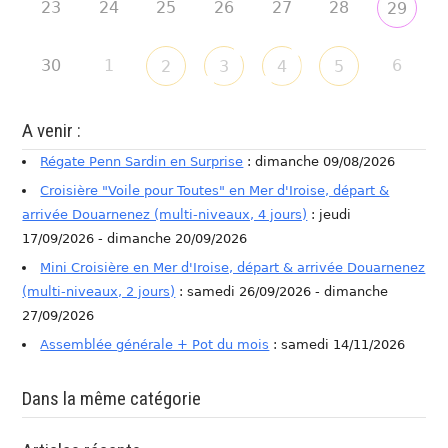
23
24
25
26
27
28
29
30
1
6
2
3
4
5
A venir :
Régate Penn Sardin en Surprise
: dimanche 09/08/2026
Croisière "Voile pour Toutes" en Mer d'Iroise, départ &
arrivée Douarnenez (multi-niveaux, 4 jours)
: jeudi
17/09/2026 - dimanche 20/09/2026
Mini Croisière en Mer d'Iroise, départ & arrivée Douarnenez
(multi-niveaux, 2 jours)
: samedi 26/09/2026 - dimanche
27/09/2026
Assemblée générale + Pot du mois
: samedi 14/11/2026
Dans la même catégorie