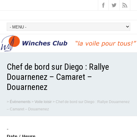
Chef de bord sur Diego : Rallye
Douarnenez – Camaret –
Douarnenez
>
Évènements
>
Voile loisir
>
Chef de bord sur Diego : Rallye Douarnenez
– Camaret – Douarnenez
-
Date / Heure