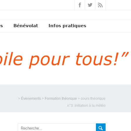
és
Bénévolat
Infos pratiques
>
Évènements
>
Formation théorique
>
cours théorique
n°3: initiation à la météo