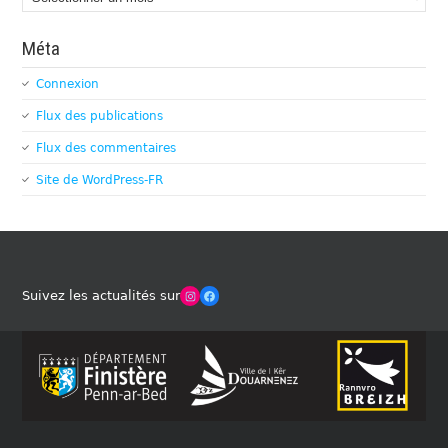
Méta
Connexion
Flux des publications
Flux des commentaires
Site de WordPress-FR
Winches Club Officiel
Facebook
Suivez les actualités sur