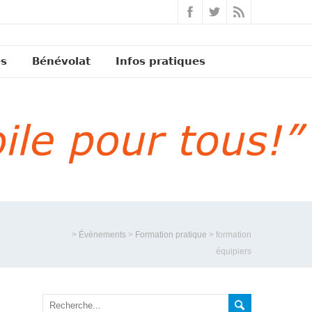
és
Bénévolat
Infos pratiques
>
Évènements
>
Formation pratique
>
formation
équipiers