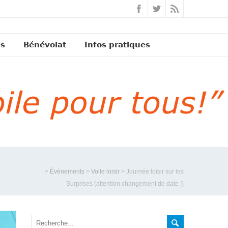
és
Bénévolat
Infos pratiques
>
Évènements
>
Voile loisir
>
Journée loisir sur les
Surprises (attention changement de date !)