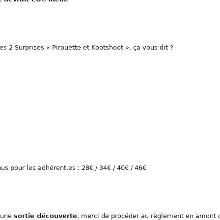
s 2 Surprises « Pirouette et Kootshoot », ça vous dit ?
nus pour les adhérent.es : 28€ / 34€ / 40€ / 46€
e une
sortie découverte
, merci de procéder au règlement en amont 