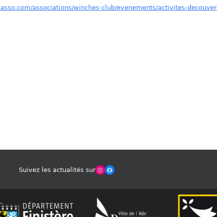
oasso.com/associations/winches-club/evenements/activites-decouver
Winches Club Officiel
Facebook
Suivez les actualités sur