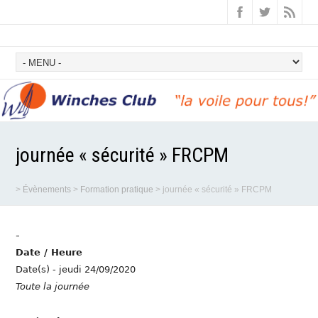
journée « sécurité » FRCPM
>
Évènements
>
Formation pratique
>
journée « sécurité » FRCPM
-
Date / Heure
Date(s) - jeudi 24/09/2020
Toute la journée