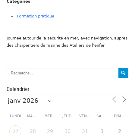
Catégories
Formation pratique
Journée autour de la sécurité en mer, avec navigation, auprès
des charpentiers de marine des Ateliers de l’enfer
Calendrier
LUNDI
MARDI
MERCREDI
JEUDI
VENDREDI
SAMEDI
DIMANCHE
28
29
30
31
1
2
27