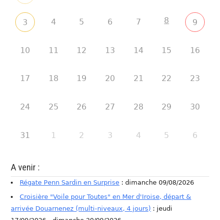
8
4
5
6
7
3
9
10
11
12
13
14
15
16
17
18
19
20
21
22
23
24
25
26
27
28
29
30
31
1
2
3
4
5
6
A venir :
Régate Penn Sardin en Surprise
: dimanche 09/08/2026
Croisière "Voile pour Toutes" en Mer d'Iroise, départ &
arrivée Douarnenez (multi-niveaux, 4 jours)
: jeudi