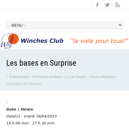
Les bases en Surprise
>
Évènements
>
Formation pratique
>
1. Les Bases - niveau débutant
>
Les bases en Surprise
-
Date / Heure
Date(s) - mardi 18/04/2023
14 h 00 min - 17 h 30 min