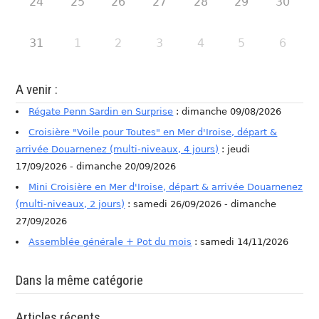
24
25
26
27
28
29
30
31
1
2
3
4
5
6
A venir :
Régate Penn Sardin en Surprise
: dimanche 09/08/2026
Croisière "Voile pour Toutes" en Mer d'Iroise, départ &
arrivée Douarnenez (multi-niveaux, 4 jours)
: jeudi
17/09/2026 - dimanche 20/09/2026
Mini Croisière en Mer d'Iroise, départ & arrivée Douarnenez
(multi-niveaux, 2 jours)
: samedi 26/09/2026 - dimanche
27/09/2026
Assemblée générale + Pot du mois
: samedi 14/11/2026
Dans la même catégorie
Articles récents