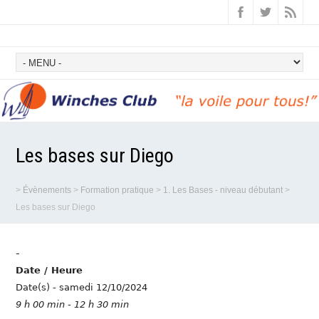
Les bases sur Diego
>
Évènements
>
Formation pratique
>
1. Les Bases - niveau débutant
>
Les bases sur Diego
-
Date / Heure
Date(s) - samedi 12/10/2024
9 h 00 min - 12 h 30 min