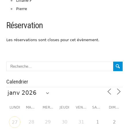
Liliane F
Pierre
Réservation
Les réservations sont closes pour cet évènement.
Calendrier
LUNDI
MARDI
MERCREDI
JEUDI
VENDREDI
SAMEDI
DIMANCHE
28
29
30
31
1
2
27