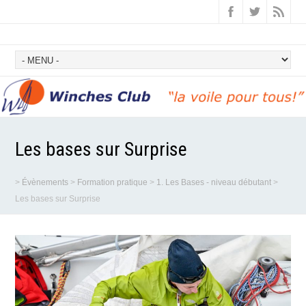
Les bases sur Surprise
>
Évènements
>
Formation pratique
>
1. Les Bases - niveau débutant
>
Les bases sur Surprise