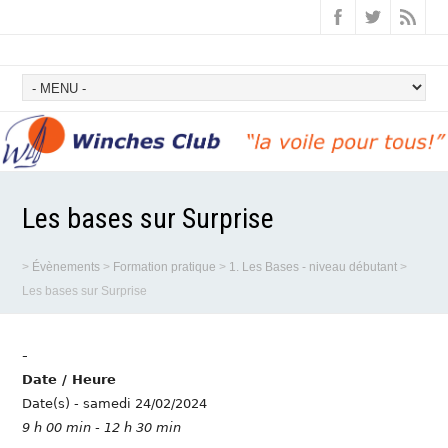
Les bases sur Surprise
>
Évènements
>
Formation pratique
>
1. Les Bases - niveau débutant
>
Les bases sur Surprise
-
Date / Heure
Date(s) - samedi 24/02/2024
9 h 00 min - 12 h 30 min