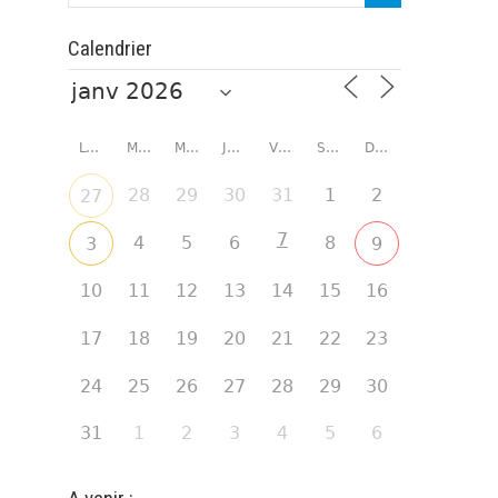
Calendrier
LUNDI
MARDI
MERCREDI
JEUDI
VENDREDI
SAMEDI
DIMANCHE
28
29
30
31
1
2
27
7
4
5
6
8
3
9
10
11
12
13
14
15
16
17
18
19
20
21
22
23
24
25
26
27
28
29
30
31
1
2
3
4
5
6