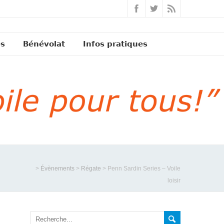
és
Bénévolat
Infos pratiques
>
Évènements
>
Régate
>
Penn Sardin Series – Voile
loisir