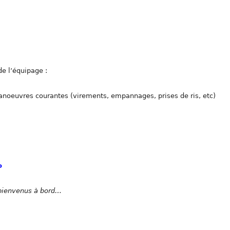
de l’équipage :
oeuvres courantes (virements, empannages, prises de ris, etc)
o
s bienvenus à bord…