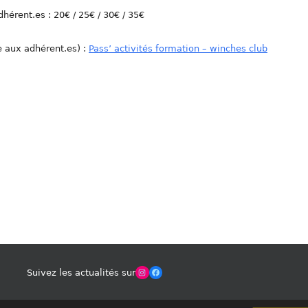
dhérent.es : 20€ / 25€ / 30€ / 35€
e aux adhérent.es) :
Pass’ activités formation – winches club
Winches Club Officiel
Facebook
Suivez les actualités sur