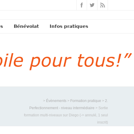
és
Bénévolat
Infos pratiques
>
Évènements
>
Formation pratique
>
2.
Perfectionnement - niveau intermédiaire
>
Sortie
formation multi-niveaux sur Diego (-> annulé, 1 seul
inscrit)