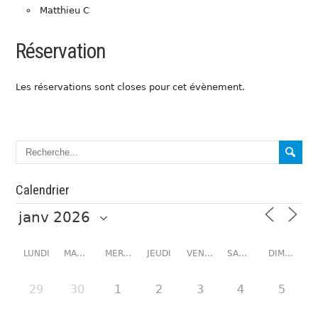
Matthieu C
Réservation
Les réservations sont closes pour cet évènement.
Calendrier
LUNDI
MARDI
MERCREDI
JEUDI
VENDREDI
SAMEDI
DIMANCHE
29
30
1
2
3
4
5