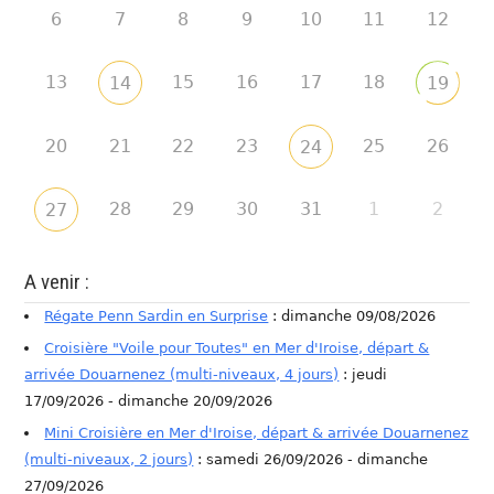
6
7
8
9
10
11
12
13
15
16
17
18
14
19
20
21
22
23
25
26
24
28
29
30
31
1
2
27
A venir :
Régate Penn Sardin en Surprise
: dimanche 09/08/2026
Croisière "Voile pour Toutes" en Mer d'Iroise, départ &
arrivée Douarnenez (multi-niveaux, 4 jours)
: jeudi
17/09/2026 - dimanche 20/09/2026
Mini Croisière en Mer d'Iroise, départ & arrivée Douarnenez
(multi-niveaux, 2 jours)
: samedi 26/09/2026 - dimanche
27/09/2026