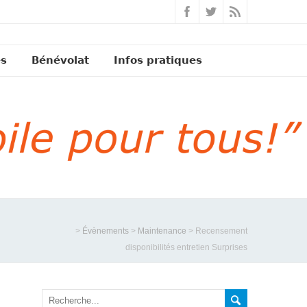
és
Bénévolat
Infos pratiques
>
Évènements
>
Maintenance
>
Recensement
disponibilités entretien Surprises