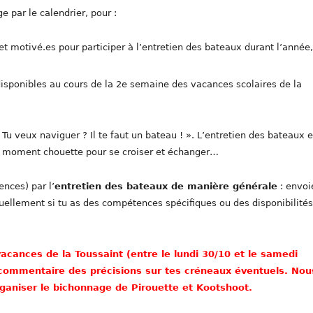
e par le calendrier, pour :
et motivé.es pour participer à l’entretien des bateaux durant l’année,
 disponibles au cours de la 2e semaine des vacances scolaires de la
u veux naviguer ? Il te faut un bateau ! ». L’entretien des bateaux e
n moment chouette pour se croiser et échanger…
ences) par l’
entretien des bateaux de manière générale
: envoi
llement si tu as des compétences spécifiques ou des disponibilités
acances de la Toussaint (entre le lundi 30/10 et le samedi
n commentaire des précisions sur tes créneaux éventuels. Nou
rganiser le bichonnage de Pirouette et Kootshoot.