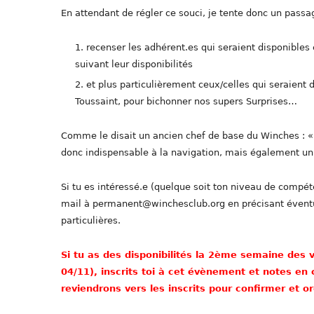
En attendant de régler ce souci, je tente donc un passag
recenser les adhérent.es qui seraient disponibles 
suivant leur disponibilités
et plus particulièrement ceux/celles qui seraient
Toussaint, pour bichonner nos supers Surprises…
Comme le disait un ancien chef de base du Winches : « T
donc indispensable à la navigation, mais également u
Si tu es intéressé.e (quelque soit ton niveau de compét
mail à permanent@winchesclub.org en précisant éventue
particulières.
Si tu as des disponibilités la 2ème semaine des v
04/11), inscrits toi à cet évènement et notes e
reviendrons vers les inscrits pour confirmer et o