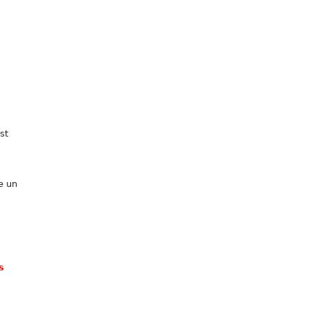
st
e un
s