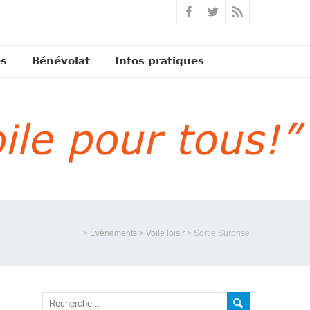
és
Bénévolat
Infos pratiques
>
Évènements
>
Voile loisir
>
Sortie Surprise