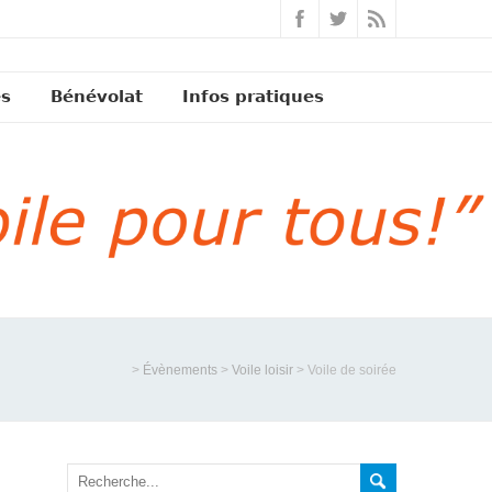
és
Bénévolat
Infos pratiques
>
Évènements
>
Voile loisir
>
Voile de soirée